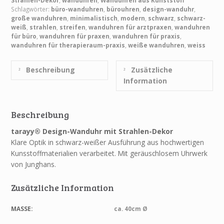
Strahlen-Dekor
,
wanduhren
,
Wanduhren aus Kunststoff
Schlagwörter:
büro-wanduhren
,
bürouhren
,
design-wanduhr
,
große wanduhren
,
minimalistisch
,
modern
,
schwarz
,
schwarz-
weiß
,
strahlen
,
streifen
,
wanduhren für arztpraxen
,
wanduhren
für büro
,
wanduhren für praxen
,
wanduhren für praxis
,
wanduhren für therapieraum-praxis
,
weiße wanduhren
,
weiss
Beschreibung
Zusätzliche
Information
Beschreibung
tarayy® Design-Wanduhr mit Strahlen-Dekor
Klare Optik in schwarz-weißer Ausführung aus hochwertigen
Kunsstoffmaterialien verarbeitet. Mit geräuschlosem Uhrwerk
von Junghans.
Zusätzliche Information
MASSE:
ca. 40cm Ø