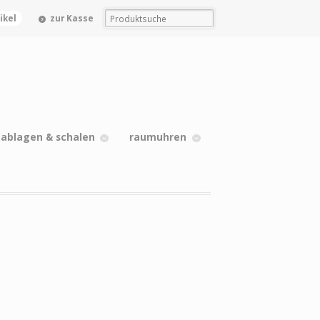
tikel
zur Kasse
nablagen & schalen
raumuhren