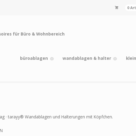
0 Ar
büroablagen
wandablagen & halter
klei
n Tag · tarayy® Wandablagen und Halterungen mit Köpfchen.
EN