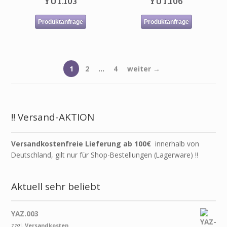
YUT.103
YUT.106
Produktanfrage
Produktanfrage
1
2
…
4
weiter →
!! Versand-AKTION
Versandkostenfreie Lieferung ab 100€
innerhalb von
Deutschland, gilt nur für Shop-Bestellungen (Lagerware) !!
Aktuell sehr beliebt
YAZ.003
zzgl.
Versandkosten