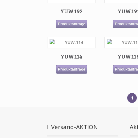
YUW.192
YUW.19
Produktanfrage
Produktanfr
YUW.114
YUW.11
Produktanfrage
Produktanfr
1
!! Versand-AKTION
Akt