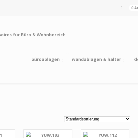
0 A
büroablagen
wandablagen & halter
kl