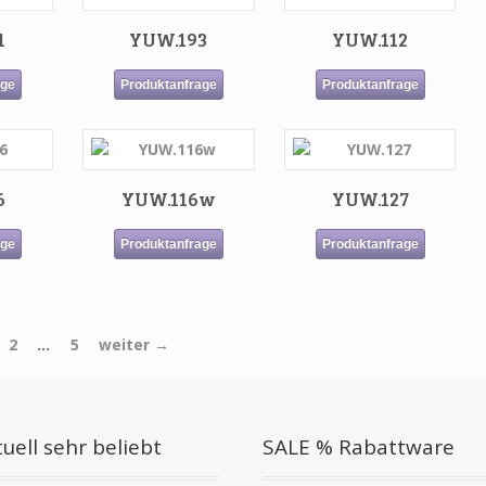
1
YUW.193
YUW.112
age
Produktanfrage
Produktanfrage
6
YUW.116w
YUW.127
age
Produktanfrage
Produktanfrage
2
…
5
weiter →
uell sehr beliebt
SALE % Rabattware