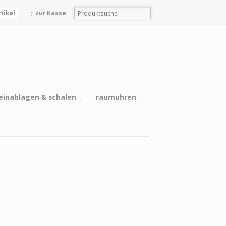
rtikel
zur Kasse
einablagen & schalen
raumuhren