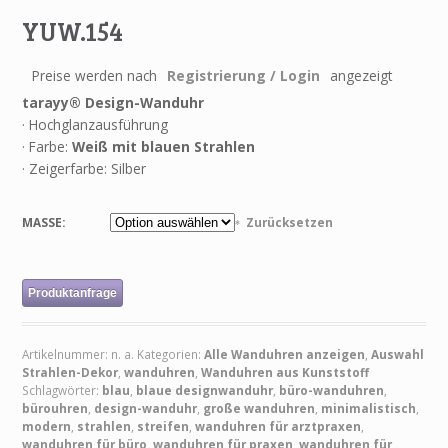
YUW.154
Preise werden nach
Registrierung / Login
angezeigt
tarayy® Design-Wanduhr
· Hochglanzausführung
· Farbe:
Weiß mit blauen Strahlen
· Zeigerfarbe: Silber
MASSE:
Zurücksetzen
Produktanfrage
Artikelnummer:
n. a.
Kategorien:
Alle Wanduhren anzeigen
,
Auswahl
Strahlen-Dekor
,
wanduhren
,
Wanduhren aus Kunststoff
Schlagwörter:
blau
,
blaue designwanduhr
,
büro-wanduhren
,
bürouhren
,
design-wanduhr
,
große wanduhren
,
minimalistisch
,
modern
,
strahlen
,
streifen
,
wanduhren für arztpraxen
,
wanduhren für büro
,
wanduhren für praxen
,
wanduhren für