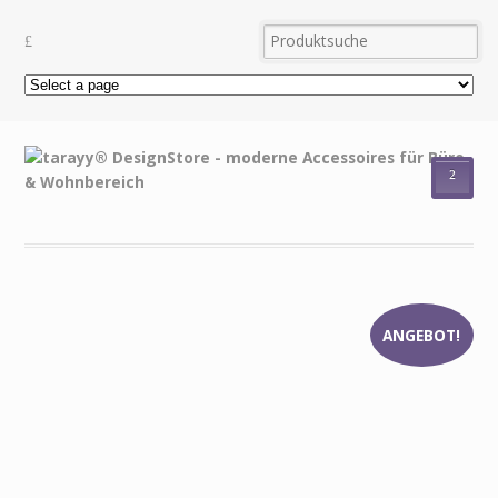
²
ANGEBOT!