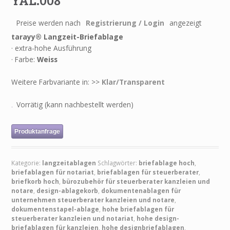
Preise werden nach
Registrierung / Login
angezeigt
tarayy® Langzeit-Briefablage
· extra-hohe Ausführung
· Farbe:
Weiss
Weitere Farbvariante in: >>
Klar/Transparent
Vorrätig (kann nachbestellt werden)
Produktanfrage
Kategorie:
langzeitablagen
Schlagwörter:
briefablage hoch
,
briefablagen für notariat
,
briefablagen für steuerberater
,
briefkorb hoch
,
bürozubehör für steuerberater kanzleien und
notare
,
design-ablagekorb
,
dokumentenablagen für
unternehmen steuerberater kanzleien und notare
,
dokumentenstapel-ablage
,
hohe briefablagen für
steuerberater kanzleien und notariat
,
hohe design-
briefablagen für kanzleien
,
hohe designbriefablagen
,