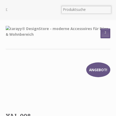
²
ANGEBOT!
YAL.008