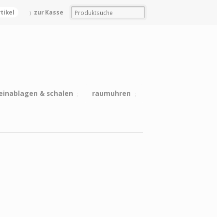
rtikel
zur Kasse
einablagen & schalen
raumuhren