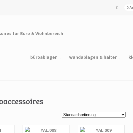
0 A
büroablagen
wandablagen & halter
kl
oaccessoires