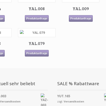
4
YAL.008
YAL.009
age
Produktanfrage
Produktanfrage
8
YAL.079
age
Produktanfrage
uell sehr beliebt
SALE % Rabattware
.003
YUT.165
.
Versandkosten
zzgl.
Versandkosten