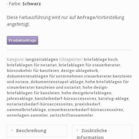
· Farbe:
Schwarz
Diese Farbausführung wird nur auf
Anfrage
/Vorbestellung
angefertigt.
Produktanfrage
Kategorie:
langzeitablagen
Schlagwörter:
briefablage hoch
,
briefablagen für notariat
,
briefablagen für steuerberater
,
bürozubehör für kanzleien
,
design-ablagekorb
,
dokumentenablagen für unternehmen steuerberater kanzleien
und notare
,
dokumentenstapel-ablage
,
hohe briefablagen für
steuerberater kanzleien und notariat
,
hohe design-
briefablagen für kanzleien
,
hohe designbriefablagen
,
jahresablage
,
kanzleibedarf-büroaccessoires
,
katalog-ablage
,
notariatsbedarf-büroaccessoires
,
praxisbedarf
,
sammelbriefablage
,
steuerberaterbedarf-büroaccessoires
,
unterlagen-sammler
,
zeitschriftensammler
Beschreibung
Zusätzliche
Information