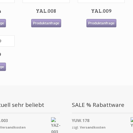
4
YAL.008
YAL.009
age
Produktanfrage
Produktanfrage
9
age
uell sehr beliebt
SALE % Rabattware
.003
YUW.178
.
Versandkosten
zzgl.
Versandkosten