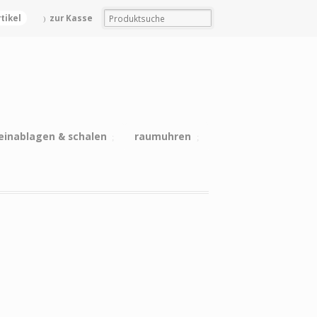
rtikel
zur Kasse
einablagen & schalen
raumuhren