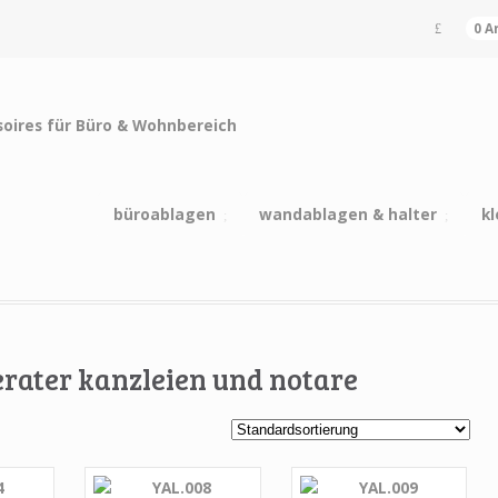
0 A
büroablagen
wandablagen & halter
kl
erater kanzleien und notare