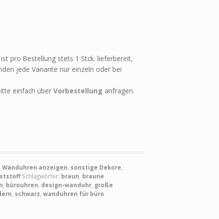
st pro Bestellung stets 1 Stck. lieferbereit,
den jede Variante nur einzeln oder bei
itte einfach über
Vorbestellung
anfragen.
e Wanduhren anzeigen
,
sonstige Dekore
,
tstoff
Schlagwörter:
braun
,
braune
n
,
bürouhren
,
design-wanduhr
,
große
ern
,
schwarz
,
wanduhren für büro