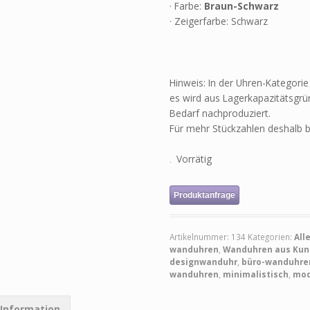
· Farbe:
Braun-Schwarz
· Zeigerfarbe: Schwarz
Hinweis: In der Uhren-Kategorie i
es wird aus Lagerkapazitätsgrün
Bedarf nachproduziert.
Für mehr Stückzahlen deshalb b
Vorrätig
Produktanfrage
Artikelnummer:
134
Kategorien:
All
wanduhren
,
Wanduhren aus Kuns
designwanduhr
,
büro-wanduhre
wanduhren
,
minimalistisch
,
mod
 Information