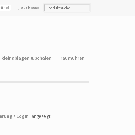
rtikel
zur Kasse
kleinablagen & schalen
raumuhren
ierung / Login
angezeigt