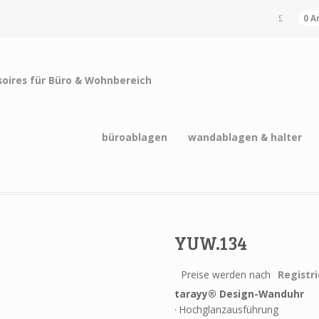
0 A
büroablagen
wandablagen & halter
YUW.134
Preise werden nach
Registr
tarayy® Design-Wanduhr
· Hochglanzausführung