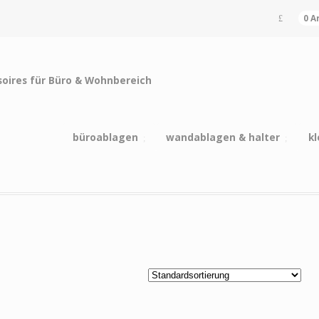
0 A
büroablagen
wandablagen & halter
kl