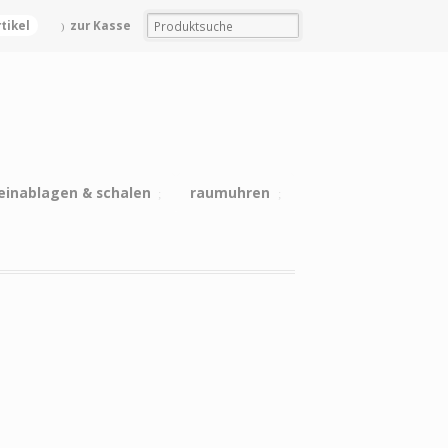
rtikel
zur Kasse
einablagen & schalen
raumuhren