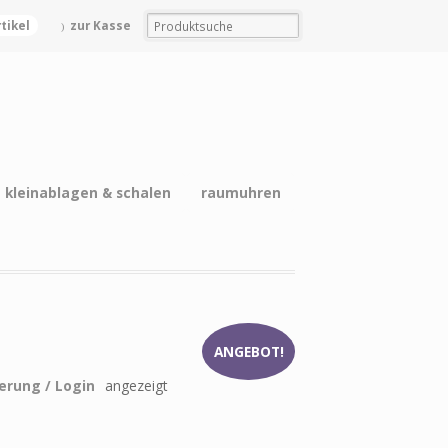
rtikel
zur Kasse
kleinablagen & schalen
raumuhren
ANGEBOT!
ierung / Login
angezeigt