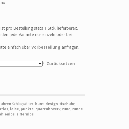
lau
st pro Bestellung stets 1 Stck. lieferbereit,
den jede Variante nur einzeln oder bei
itte einfach über
Vorbestellung
anfragen.
Zurücksetzen
huhren
Schlagwörter:
bunt
,
design-tischuhr
,
utlos
,
leise
,
punkte
,
quarzuhrwerk
,
rund
,
runde
ahlenlos
,
ziffernlos