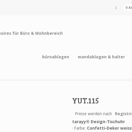
0 A
büroablagen
wandablagen & halter
YUT.115
Preise werden nach
Registr
tarayy® Design-Tischuhr
· Farbe:
Confetti-Dekor weiss