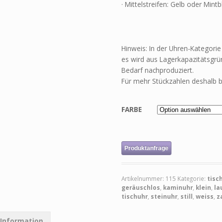
· Mittelstreifen: Gelb oder Mintb
Hinweis: In der Uhren-Kategorie i
es wird aus Lagerkapazitätsgrün
Bedarf nachproduziert.
Für mehr Stückzahlen deshalb b
FARBE
Produktanfrage
Artikelnummer:
115
Kategorie:
tisc
geräuschlos
,
kaminuhr
,
klein
,
la
tischuhr
,
steinuhr
,
still
,
weiss
,
z
 Information