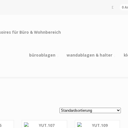
0 A
büroablagen
wandablagen & halter
kl