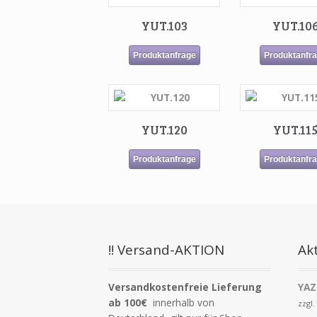
YUT.103
YUT.10
Produktanfrage
Produktanfr
YUT.120
YUT.11
Produktanfrage
Produktanfr
!! Versand-AKTION
Akt
Versandkostenfreie Lieferung
YAZ
ab 100€
innerhalb von
zzgl