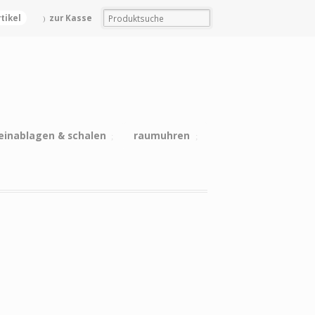
rtikel
zur Kasse
einablagen & schalen
raumuhren