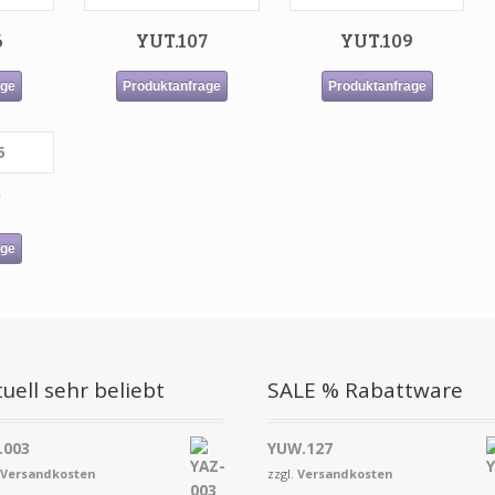
6
YUT.107
YUT.109
age
Produktanfrage
Produktanfrage
5
age
uell sehr beliebt
SALE % Rabattware
.003
YUW.127
.
Versandkosten
zzgl.
Versandkosten