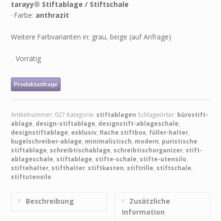
tarayy® Stiftablage / Stiftschale
·
Farbe:
anthrazit
Weitere Farbvarianten in: grau, beige (auf Anfrage)
Vorrätig
Produktanfrage
Artikelnummer:
027
Kategorie:
stiftablagen
Schlagwörter:
bürostift-
ablage
,
design-stiftablage
,
designstift-ablageschale
,
designstiftablage
,
exklusiv
,
flache stiftbox
,
füller-halter
,
kugelschreiber-ablage
,
minimalistisch
,
modern
,
puristische
stiftablage
,
schreibtischablage
,
schreibtischorganizer
,
stift-
ablageschale
,
stiftablage
,
stifte-schale
,
stifte-utensilo
,
stiftehalter
,
stifthalter
,
stiftkasten
,
stiftrille
,
stiftschale
,
stiftutensilo
Beschreibung
Zusätzliche
Information