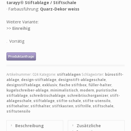
tarayy® Stiftablage / Stiftschale
·
Farbausführung:
Quarz-Dekor weiss
Weitere Variante:
>>
Einreihig
Vorrätig
Produktanfrage
Artikelnummer:
024
Kategorie:
stiftablagen
Schlagwörter:
bürostift-
ablage
,
design-stiftablage
,
designstift-ablageschale
,
designstiftablage
,
exklusiv
,
flache stiftbox
,
füller-halter
,
kugelschreiber-ablage
,
minimalistisch
,
modern
,
puristische
stiftablage
,
schreibtischablage
,
schreibtischorganizer
,
stift-
ablageschale
,
stiftablage
,
stifte-schale
,
stifte-utensilo
,
stiftehalter
,
stifthalter
,
stiftkasten
,
stiftrille
,
stiftschale
,
stiftutensilo
Beschreibung
Zusätzliche