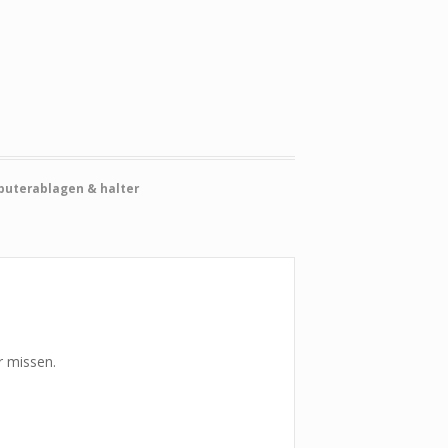
uterablagen & halter
r missen.