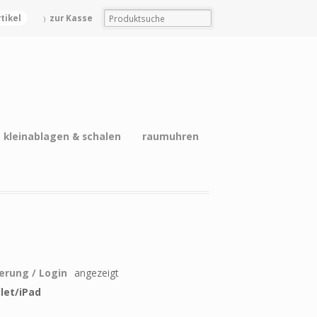
rtikel
zur Kasse
kleinablagen & schalen
raumuhren
ierung / Login
angezeigt
let/iPad