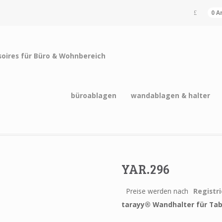
0 A
büroablagen
wandablagen & halter
YAR.296
Preise werden nach
Registr
tarayy®
Wandhalter für Tab