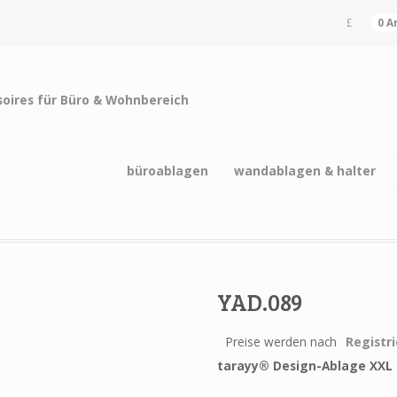
0 A
büroablagen
wandablagen & halter
YAD.089
Preise werden nach
Registr
tarayy®
Design-Ablage XXL