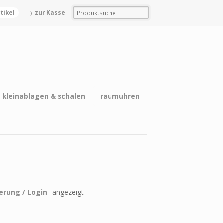
rtikel
zur Kasse
kleinablagen & schalen
raumuhren
ierung / Login
angezeigt