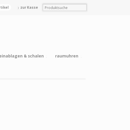
rtikel
zur Kasse
einablagen & schalen
raumuhren