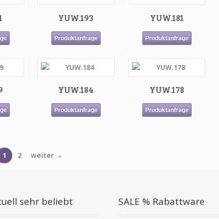
1
YUW.193
YUW.181
age
Produktanfrage
Produktanfrage
9
YUW.184
YUW.178
age
Produktanfrage
Produktanfrage
1
2
weiter →
uell sehr beliebt
SALE % Rabattware