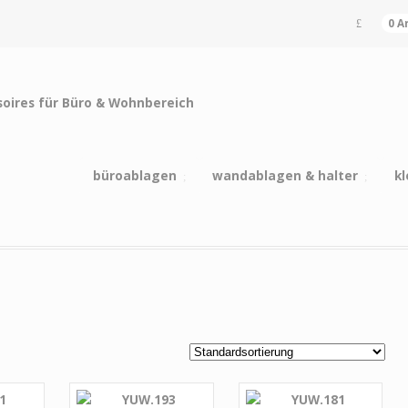
0 A
büroablagen
wandablagen & halter
kl