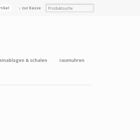
rtikel
zur Kasse
einablagen & schalen
raumuhren