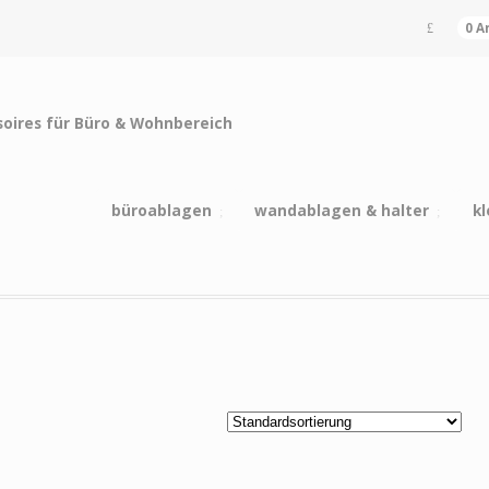
0 A
büroablagen
wandablagen & halter
kl