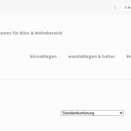
0 A
büroablagen
wandablagen & halter
kl