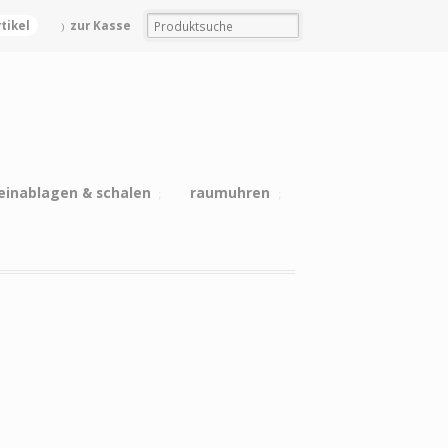
rtikel
zur Kasse
einablagen & schalen
raumuhren