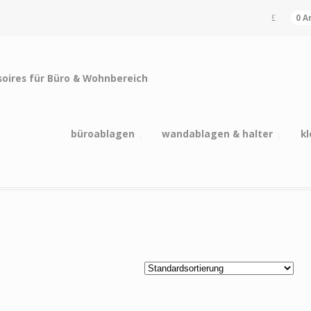
0 A
büroablagen
wandablagen & halter
kl