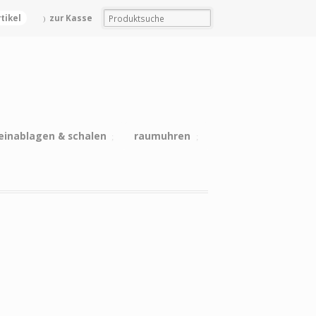
rtikel
zur Kasse
einablagen & schalen
raumuhren