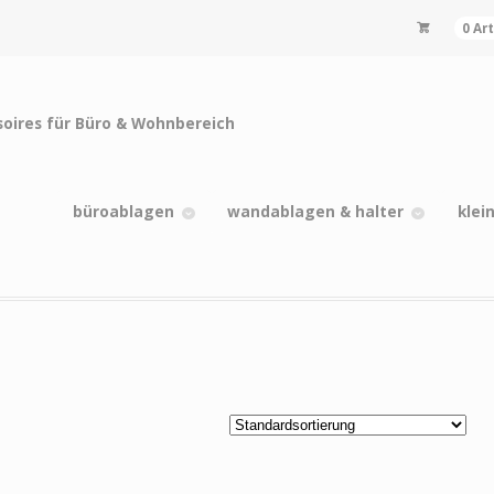
0 Ar
büroablagen
wandablagen & halter
klei