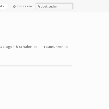
tikel
zur Kasse
nablagen & schalen
raumuhren